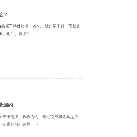
么？
物品属于特殊物品，首先，我们要了解一下禁止
、机油、樟脑油、···
遗漏的
：申报进境、检验货物、缴纳税费和凭单提货；
征税和放行结关。···