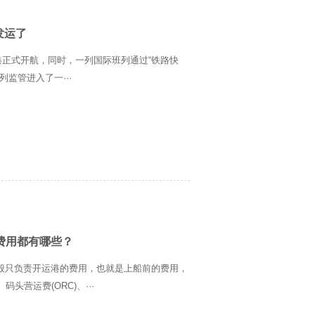
发运了
港正式开航，同时，一列国际班列通过“铁路快
监管进入了一···
费用都有哪些？
一般只负责开运港的费用，也就是上船前的费用，
营运费(ORC)、···